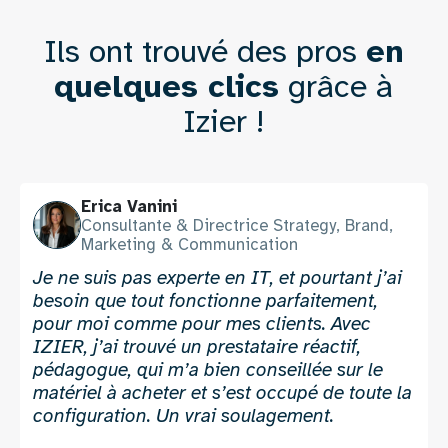
Ils ont trouvé des pros
en
Texte
quelques clics
grâce à
Izier !
Nom
Erica Vanini
Photo
1
Fonction
Consultante & Directrice Strategy, Brand,
1
1
Marketing & Communication
Témoignage
Je ne suis pas experte en IT, et pourtant j’ai
1
besoin que tout fonctionne parfaitement,
pour moi comme pour mes clients. Avec
IZIER, j’ai trouvé un prestataire réactif,
pédagogue, qui m’a bien conseillée sur le
matériel à acheter et s’est occupé de toute la
configuration. Un vrai soulagement.