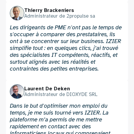
Photo
Nom
Thierry Brackeniers
2
2
Fonction
Administrateur de 2propulse sa
2
Témoignage
Les dirigeants de PME n'ont pas le temps de
2
s'occuper à comparer des prestataires, ils
ont à se concentrer sur leur business. IZIER
simplifie tout : en quelques clics, j’ai trouvé
des spécialistes IT compétents, réactifs, et
surtout alignés avec les réalités et
contraintes des petites entreprises.
Photo
Nom
Laurent De Deken
3
3
Fonction
Administrateur de DIOXYDE SRL
3
Témoignage
Dans le but d'optimiser mon emploi du
3
temps, je me suis tourné vers IZIER. La
plateforme m’a permis de me mettre
rapidement en contact avec des
informaticiens locaux qui comprenaient