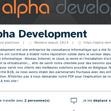
pha Development
e platinium
|
Membre depuis 2024
|
https://alpha-de
elopment est une entreprise de consultance informatique qui a été fo
ire ont contribué à établir notre réputation solide dans le secteur dep
 informatique : Réseau Internet, le cloud, la vente et l’installation d’or
et la virtualisation,… Afin de servir notre clientèle pour des besoins s
pour servir nos clients des meilleures solutions possible en Belgique.
rché B2B, où nous avons établi des partenariats fructueux avec des e
tion. N'hésitez pas à nous demander notre PDF pour l'explication de nos
 A très vite !
e travaille avec
2 personne(s)
Je me
déplace s