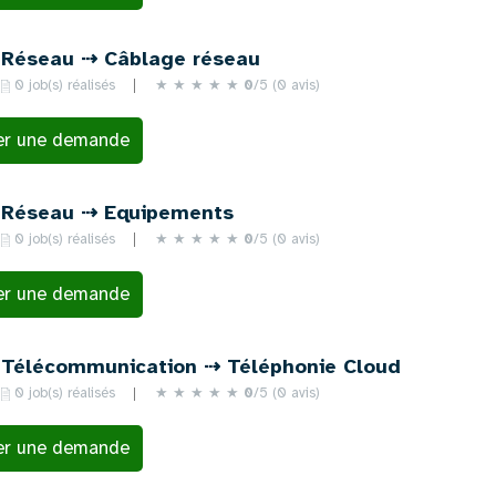
Réseau ⇢ Câblage réseau
0 job(s) réalisés
★
★
★
★
★
0
/5 (0 avis)
er une demande
Réseau ⇢ Equipements
0 job(s) réalisés
★
★
★
★
★
0
/5 (0 avis)
er une demande
Télécommunication ⇢ Téléphonie Cloud
0 job(s) réalisés
★
★
★
★
★
0
/5 (0 avis)
er une demande