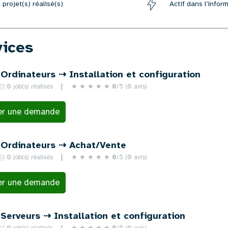
0
projet(s) réalisé(s)
Actif dans l’infor
vices
Ordinateurs ⇢ Installation et configuration
0 job(s) réalisés
★
★
★
★
★
0
/5 (0 avis)
er une demande
Ordinateurs ⇢ Achat/Vente
0 job(s) réalisés
★
★
★
★
★
0
/5 (0 avis)
er une demande
Serveurs ⇢ Installation et configuration
0 job(s) réalisés
★
★
★
★
★
0
/5 (0 avis)