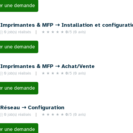
er une demande
Imprimantes & MFP ⇢ Installation et configurati
0 job(s) réalisés
★
★
★
★
★
0
/5 (0 avis)
er une demande
Imprimantes & MFP ⇢ Achat/Vente
0 job(s) réalisés
★
★
★
★
★
0
/5 (0 avis)
er une demande
Réseau ⇢ Configuration
0 job(s) réalisés
★
★
★
★
★
0
/5 (0 avis)
er une demande