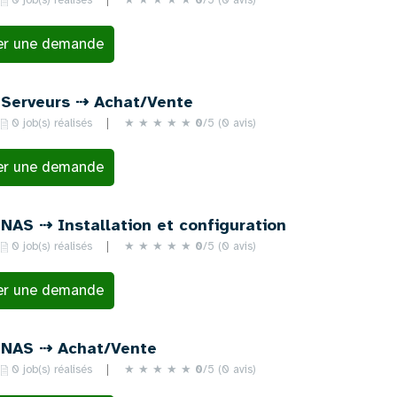
er une demande
Serveurs ⇢ Achat/Vente
0 job(s) réalisés
★
★
★
★
★
0
/5 (0 avis)
er une demande
NAS ⇢ Installation et configuration
0 job(s) réalisés
★
★
★
★
★
0
/5 (0 avis)
er une demande
NAS ⇢ Achat/Vente
0 job(s) réalisés
★
★
★
★
★
0
/5 (0 avis)