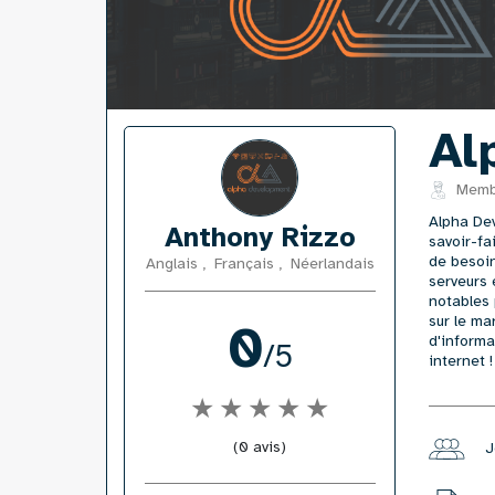
Al
Membr
Alpha Dev
Anthony Rizzo
savoir-fa
de besoin
Anglais
,
Français
,
Néerlandais
serveurs 
notables 
sur le ma
0
d'informa
/5
internet !
★
★
★
★
★
(0 avis)
J